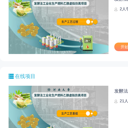
2
人
开
在线项目
发酵法
21