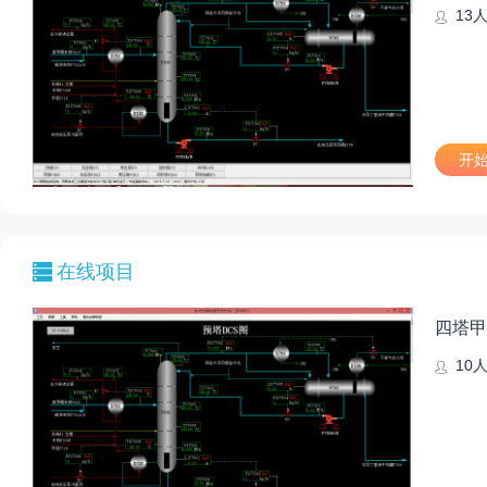
13
开
在线项目
四塔甲
10