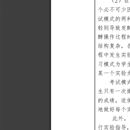
2
（
）在
个必不可少
试模式的两
轻则导致发
酵操作过程
结构复杂，
程中发生实
习模式为学
某一个实验
考试模
生只有一次
的成绩，迫
地做好每个
此外，
行实验指导