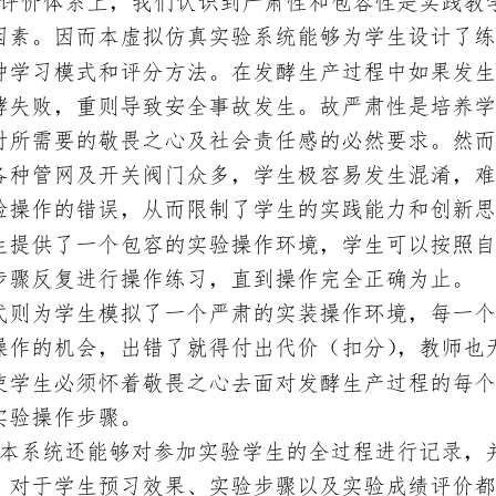
评价体系上，我们认识到严肃性和包容性是实践教
因素。因而本虚拟仿真实验系统能够为学生设计了练
种学习模式和评分方法。在发酵生产过程中如果发生
酵失败，重则导致安全事故发生。故严肃性是培养学
时所需要的敬畏之心及社会责任感的必然要求。然而
各种管网及开关阀门众多，学生极容易发生混淆，难
验操作的错误，从而限制了学生的实
践能力和创新思
生提供了一个包容的实验操作环境，学生可以按照自
步骤反复进行操作练习，直到操作完全正确为止。
式则为学生模拟了一个严肃的实装操作环境，每一个
操作的机会，出错了就得付出代价（扣分），教师也
使学生必须怀着敬畏之心去面对发酵生产过程的每个
实验操作步骤。
本系统还能够对参加实验学生的全过程进行记录，
，对于学生预习效果、实验步骤以及实验成绩评价都