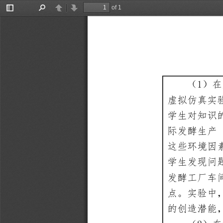
of 1
Toggle
Find
Previous
Next
Sidebar
1
（
）在
虚拟仿真实
学生对知识
际发酵生产
这些环境因
学生发现问
发酵工厂车
点。实验中
的创造潜能