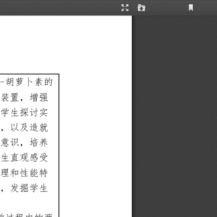
Current
Presentation
Open
View
Mode
-
胡萝卜素的
装置，增强
学生探讨实
，以及造就
意识，培养
生直观感受
理和性能特
，发掘学生