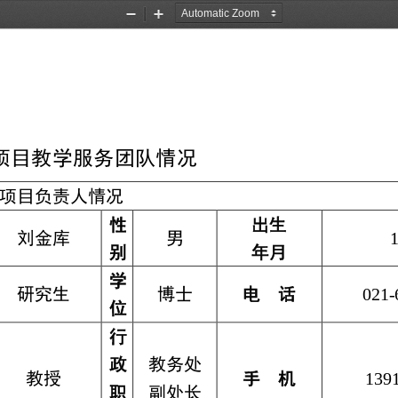
Zoom
Zoom
Out
In
项目教学服务团队情况
项目负责人情况
性
出生
刘金库
男
1
别
年月
学
研究生
博士
电
话
021
-
位
行
政
教务处
教授
手
机
139
职
副处长