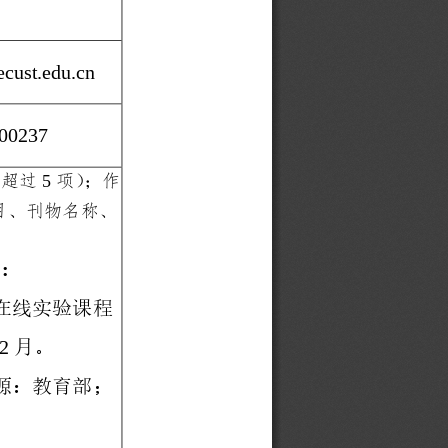
ecust.edu.cn
00237
5
不超过
项）；作
目、刊物名称、
）
:
在线实验课程
月。
2
源：教育部；