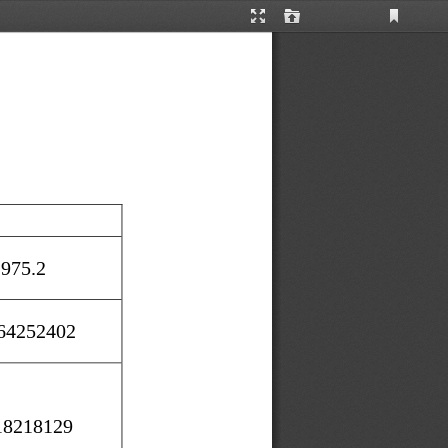
Current
Presentation
Open
View
Mode
975.2
64252402
18218129