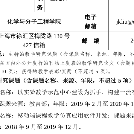
务
电子
化学与分子工程学院
jkliu@
邮箱
上海市徐汇区梅陇路
号
130
邮
编
2
信箱
427
况：
主持的教学研究课题（含课题名称、来源、年限，
在国内外公开发行的刊物上发表的教学研究论文（含题
10
/
5
项）；获得的教学表彰
奖励（不超过
项）。
研究课题（含课题名称、来源、年限，不超过
项
5
名称：以实验教学示范中心建设为抓手，构建一流
课题来源：教育部；年限：
年
月至
年
2019
2
2020
1
名称：移动端课程教学仿真应用软件开发；课题来
：
年
月至
年
月。
2018
9
2019
12