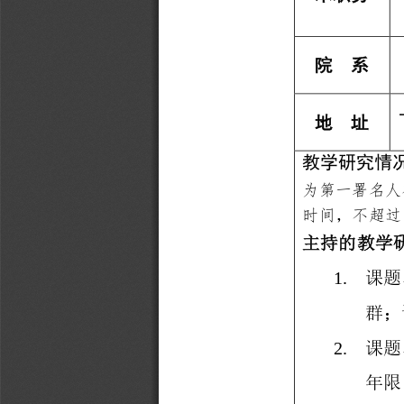
院
系
地
址
教学研究情
为第一署
名人
时间，不超过
主持的教学
课题
1.
群；
课题
2.
年限