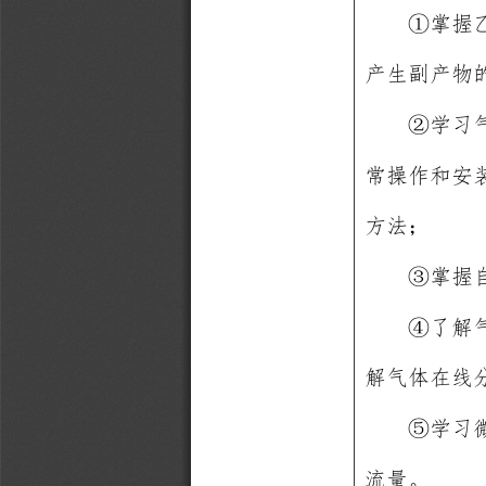
①
掌握
产生副产物
②
学习
常操作和安
方法
；
③
掌握
④
了解
解气体在
线
⑤
学习
流量。