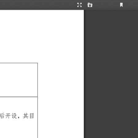
Current
Presentation
Open
View
Mode
后开设，其目