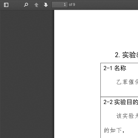
of 9
Toggle
Find
Previous
Next
Sidebar
2
.
实验
2
-
1
名称
乙苯催
2
-
2
实验目
该实验
的如下，