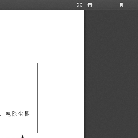
Current
Presentation
Open
View
Mode
、电除尘器